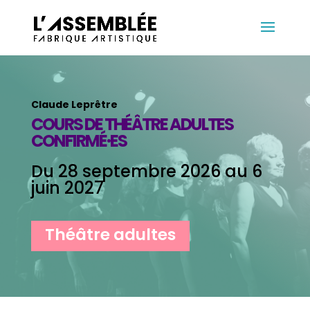
Claude Leprêtre
COURS DE THÉÂTRE ADULTES
CONFIRMÉ
·
ES
Du 28 septembre 2026 au 6
juin 2027
Théâtre adultes